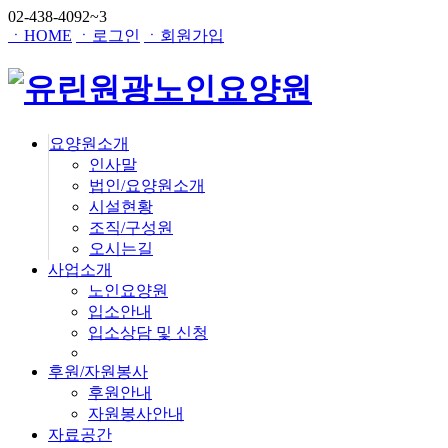
02-438-4092~3
ㆍHOME
ㆍ로그인
ㆍ회원가입
요양원소개
인사말
법인/요양원소개
시설현황
조직/구성원
오시는길
사업소개
노인요양원
입소안내
입소상담 및 신청
후원/자원봉사
후원안내
자원봉사안내
자료공간