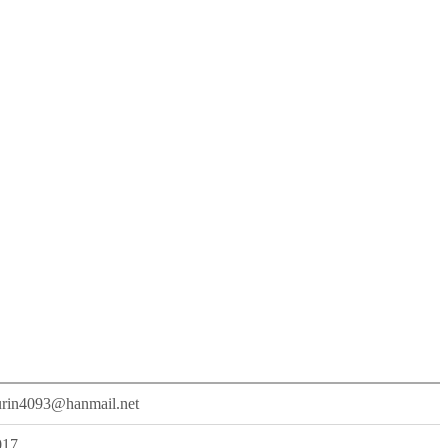
urin4093@hanmail.net
017