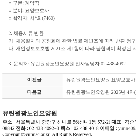
○ 구분: 계약직
○ 분야: 요양보호사
○ 합격자: 서*희(7460)
2. 채용서류 반환
가. 채용절차의 공정화에 관한 법률 제11조에 따라 반환 청
나. 개인정보보호법 제21조 제1항에 따라 불합격이 확정된 
3. 문의처: 유린원광노인요양원 인사담당자 02-438-4092
이전글
유린원광노인요양원 요양보호사
다음글
유린원광노인요양원 2025년 4차
유린원광노인요양원
주소
: 서울특별시 중랑구 신내로 56(신내1동 572-2)
대표
: 김순
08842
전화
: 02-438-4092~3
팩스
: 02-438-4018
이메일
:
yurin409
Copyright©yurinsc.or.kr All Rights Reserved.