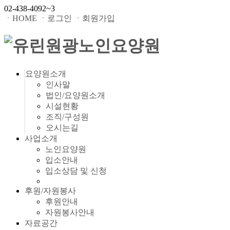
02-438-4092~3
ㆍHOME
ㆍ로그인
ㆍ회원가입
요양원소개
인사말
법인/요양원소개
시설현황
조직/구성원
오시는길
사업소개
노인요양원
입소안내
입소상담 및 신청
후원/자원봉사
후원안내
자원봉사안내
자료공간