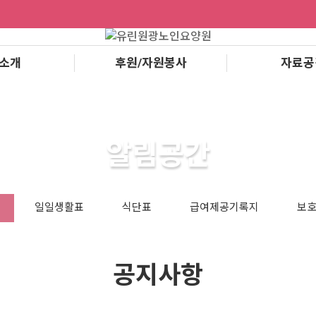
소개
후원/자원봉사
자료공
알림공간
일일생활표
식단표
급여제공기록지
보호
공지사항